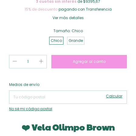
3
cuotas sin interés
de $9395,67
15% de descuento
pagando con Transferencia
Ver más detalles
Tamaño:
Chico
Chico
Grande
Cambiar CP
Entregas para el CP:
Medios de envío
Calcular
No sé mi código postal
❤️ Vela Olimpo Brown