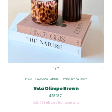
1
/
2
Inicio
.
Colección L'AMOUR
.
Vela Olimpo Brown
Vela Olimpo Brown
$28.187
$23.958,95
con
Transferencia