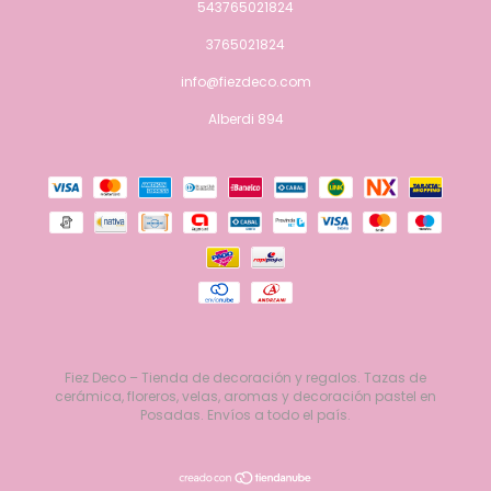
543765021824
3765021824
info@fiezdeco.com
Alberdi 894
Fiez Deco – Tienda de decoración y regalos. Tazas de
cerámica, floreros, velas, aromas y decoración pastel en
Posadas. Envíos a todo el país.