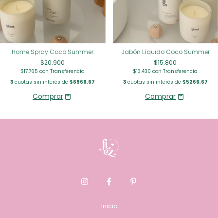
Home Spray Coco Summer
Jabón Líquido Coco Summer
$20.900
$15.800
$17.765
con
Transferencia
$13.430
con
Transferencia
3
cuotas sin interés de
$6966,67
3
cuotas sin interés de
$5266,67
Inicio