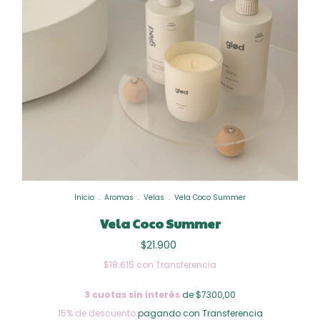
Inicio
.
Aromas
.
Velas
.
Vela Coco Summer
Vela Coco Summer
$21.900
$18.615
con
Transferencia
3
cuotas sin interés
de $7300,00
15% de descuento
pagando con Transferencia