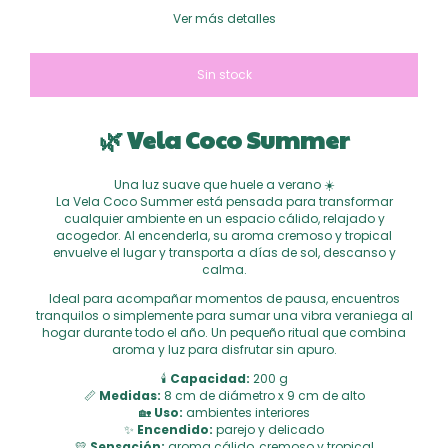
Ver más detalles
🌿 Vela Coco Summer
Una luz suave que huele a verano ☀️
La Vela Coco Summer está pensada para transformar
cualquier ambiente en un espacio cálido, relajado y
acogedor. Al encenderla, su aroma cremoso y tropical
envuelve el lugar y transporta a días de sol, descanso y
calma.
Ideal para acompañar momentos de pausa, encuentros
tranquilos o simplemente para sumar una vibra veraniega al
hogar durante todo el año. Un pequeño ritual que combina
aroma y luz para disfrutar sin apuro.
🕯
Capacidad:
200 g
📏
Medidas:
8 cm de diámetro x 9 cm de alto
🏡
Uso:
ambientes interiores
✨
Encendido:
parejo y delicado
💛
Sensación:
aroma cálido, cremoso y tropical