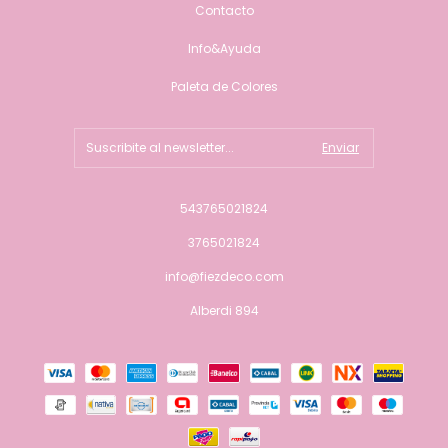
Contacto
Info&Ayuda
Paleta de Colores
543765021824
3765021824
info@fiezdeco.com
Alberdi 894