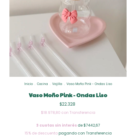
Inicio
.
Cocina
.
Vajilla
.
Vaso Moño Pink - Ondas Liso
Vaso Moño Pink - Ondas Liso
$22.328
$18.978,80
con
Transferencia
3
cuotas sin interés
de $7442,67
15% de descuento
pagando con Transferencia