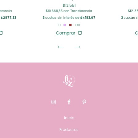
$12.551
ferencia
$10.668,35
con
Transferencia
$12.1
e
$2877,33
3
cuotas sin interés de
$4183,67
3
cuotas s
+10
Comprar
C
Inicio
Productos