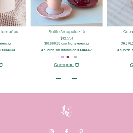
s tamaños
Platito Amapola - té
Cuenc
$12.551
erencia
$10.668,35
con
Transferencia
$6.878
e
$9133,33
3
cuotas sin interés de
$4183,67
3
cuotas s
+10
Comprar
C