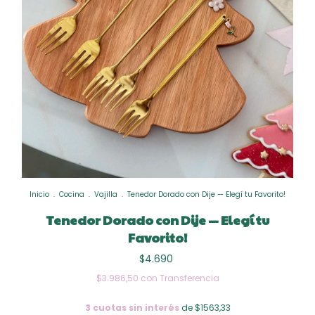
Inicio
.
Cocina
.
Vajilla
.
Tenedor Dorado con Dije — Elegí tu Favorito!
Tenedor Dorado con Dije — Elegí tu
Favorito!
$4.690
$3.986,50
con
Transferencia
3
cuotas sin interés
de $1563,33