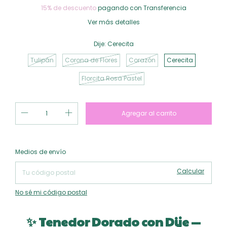
15% de descuento
pagando con Transferencia
Ver más detalles
Dije:
Cerecita
Tulipán
Corona de Flores
Corazón
Cerecita
Florcita Rosa Pastel
Cambiar CP
Entregas para el CP:
Medios de envío
Calcular
No sé mi código postal
✨
Tenedor Dorado con Dije —