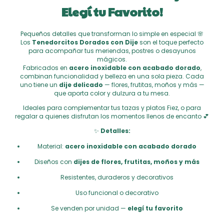
Elegí tu Favorito!
Pequeños detalles que transforman lo simple en especial 🌸
Los
Tenedorcitos Dorados con Dije
son el toque perfecto
para acompañar tus meriendas, postres o desayunos
mágicos.
Fabricados en
acero inoxidable con acabado dorado
,
combinan funcionalidad y belleza en una sola pieza. Cada
uno tiene un
dije delicado
— flores, frutitas, moños y más —
que aporta color y dulzura a tu mesa.
Ideales para complementar tus tazas y platos Fiez, o para
regalar a quienes disfrutan los momentos llenos de encanto 💕
✨
Detalles:
Material:
acero inoxidable con acabado dorado
Diseños con
dijes de flores, frutitas, moños y más
Resistentes, duraderos y decorativos
Uso funcional o decorativo
Se venden por unidad —
elegí tu favorito