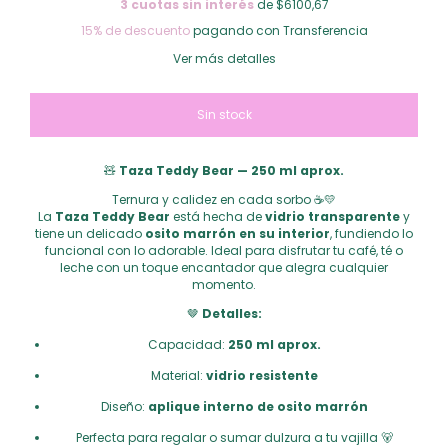
3
cuotas sin interés
de $6100,67
15% de descuento
pagando con Transferencia
Ver más detalles
🧸
Taza Teddy Bear — 250 ml aprox.
Ternura y calidez en cada sorbo ☕💛
La
Taza Teddy Bear
está hecha de
vidrio transparente
y
tiene un delicado
osito marrón en su interior
, fundiendo lo
funcional con lo adorable. Ideal para disfrutar tu café, té o
leche con un toque encantador que alegra cualquier
momento.
🤎
Detalles:
Capacidad:
250 ml aprox.
Material:
vidrio resistente
Diseño:
aplique interno de osito marrón
Perfecta para regalar o sumar dulzura a tu vajilla 🐻