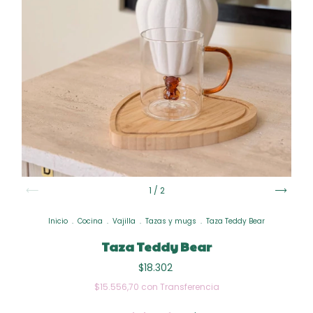
1
/
2
Inicio
.
Cocina
.
Vajilla
.
Tazas y mugs
.
Taza Teddy Bear
Taza Teddy Bear
$18.302
$15.556,70
con
Transferencia