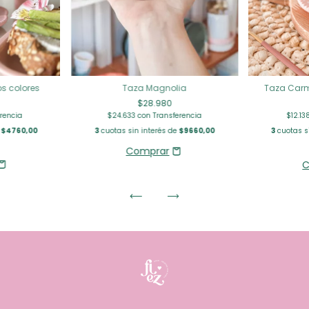
Taza Magnolia
Taza Carm
s colores
$28.980
$24.633
con
Transferencia
$12.1
rencia
3
cuotas sin interés de
$9660,00
3
cuotas s
e
$4760,00
C