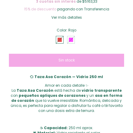
3
cuotas sin interés
de $5163,33
15% de descuento
pagando con Transferencia
Ver más detalles
Color:
Rojo
💞
Taza Asa Corazón — Vidrio 250 ml
Amor en cada detalle ✨
La
Taza Asa Corazón
está hecha de
vidrio transparente
con
pequeños apliques de corazones
y un
asa en forma
de corazón
que la vuelve irresistible. Romántica, delicada y
única, es perfecta para regalar o disfrutar tu café o té favorito
con una dosis extra de ternura.
☕
Capacidad:
250 ml aprox.
💗
Material:
Vidrio resistente al calor