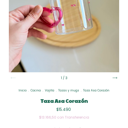
1
/
3
Inicio
.
Cocina
.
Vajilla
.
Tazas y mugs
.
Taza Asa Corazón
Taza Asa Corazón
$15.490
$13.166,50
con
Transferencia