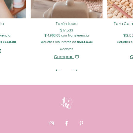
ia
Taza Carm
Tazón Lucre
$17.533
erencia
$12.1
$14.903,05
con
Transferencia
e
$9660,00
3
cuotas s
3
cuotas sin interés de
$5844,33
4 colores
C
Comprar