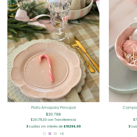
Plato Amapola Principal
Compot
$30.798
$26.178,30
con
Transferencia
$7
3
cuotas sin interés de
$10266,00
3
cuo
+6