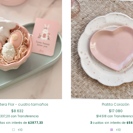
era Flor - cuatro tamaños
Platito Corazón
$8.632
$17.080
.337,20
con
Transferencia
$14.518
con
Transferenc
tas sin interés de
$2877,33
3
cuotas sin interés de
$56
+10
+10