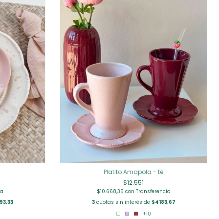
Platito Amapola - té
$12.551
ia
$10.668,35
con
Transferencia
93,33
3
cuotas sin interés de
$4183,67
+10