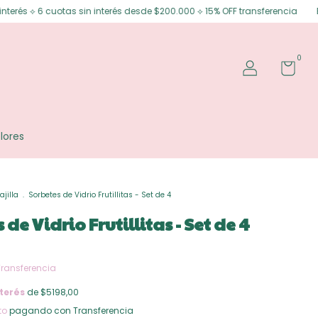
 sin interés desde $200.000 ⟡ 15% OFF transferencia
Envíos gratis en P
0
lores
ajilla
.
Sorbetes de Vidrio Frutillitas - Set de 4
de Vidrio Frutillitas - Set de 4
Transferencia
terés
de $5198,00
to
pagando con Transferencia