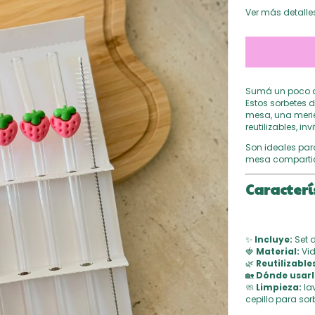
Ver más detalle
Sumá un poco de
Estos sorbetes d
mesa, una merie
reutilizables, i
Son ideales par
mesa compartida
Caracterí
✨
Incluye:
Set d
🍓
Material:
Vid
🌿
Reutilizable
🏡
Dónde usarl
🧼
Limpieza:
la
cepillo para sor