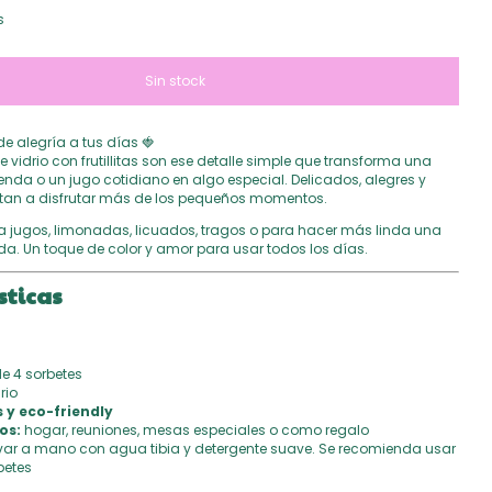
s
 alegría a tus días 🍓
e vidrio con frutillitas son ese detalle simple que transforma una
nda o un jugo cotidiano en algo especial. Delicados, alegres y
nvitan a disfrutar más de los pequeños momentos.
a jugos, limonadas, licuados, tragos o para hacer más linda una
. Un toque de color y amor para usar todos los días.
sticas
e 4 sorbetes
rio
s y eco-friendly
os:
hogar, reuniones, mesas especiales o como regalo
var a mano con agua tibia y detergente suave. Se recomienda usar
betes