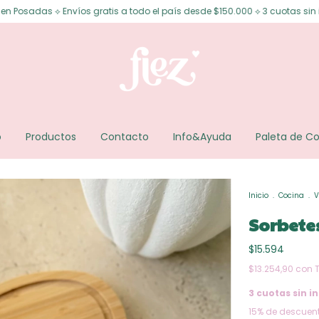
os gratis a todo el país desde $150.000 ⟡ 3 cuotas sin interés ⟡ 6 cuotas
o
Productos
Contacto
Info&Ayuda
Paleta de Co
Inicio
.
Cocina
.
V
Sorbetes 
$15.594
$13.254,90
con
3
cuotas sin in
15% de descuen