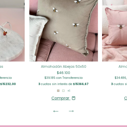
as
Almohadón Abejas 50x50
Almo
$46.100
ferencia
$39.185
con
Transferencia
$34.486
e
$15232,00
3
cuotas sin interés de
$15366,67
3
cuotas si
+1
Comprar
C