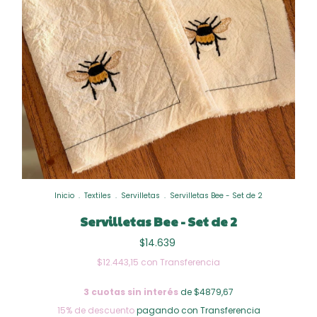
Inicio
.
Textiles
.
Servilletas
.
Servilletas Bee - Set de 2
Servilletas Bee - Set de 2
$14.639
$12.443,15
con
Transferencia
3
cuotas sin interés
de $4879,67
15% de descuento
pagando con Transferencia