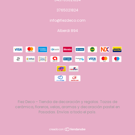
3765021824
info@fiezdeco.com
Alberdi 894
Fiez Deco – Tienda de decoración y regalos. Tazas de
cerámica, floreros, velas, aromas y decoración pastel en
Posadas. Envíos a todo el país.