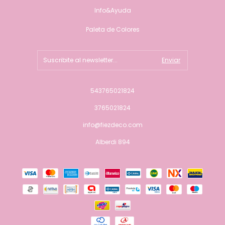
Info&Ayuda
Paleta de Colores
543765021824
3765021824
info@fiezdeco.com
Alberdi 894