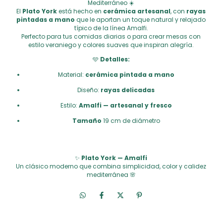
Mediterráneo ☀️
El
Plato York
está hecho en
cerámica artesanal
, con
rayas
pintadas a mano
que le aportan un toque natural y relajado
típico de la línea Amalfi.
Perfecto para tus comidas diarias o para crear mesas con
estilo veraniego y colores suaves que inspiran alegría.
🩵
Detalles:
Material:
cerámica pintada a mano
Diseño:
rayas delicadas
Estilo:
Amalfi — artesanal y fresco
Tamaño
19 cm de diámetro
✨
Plato York — Amalfi
Un clásico moderno que combina simplicidad, color y calidez
mediterránea 🌸