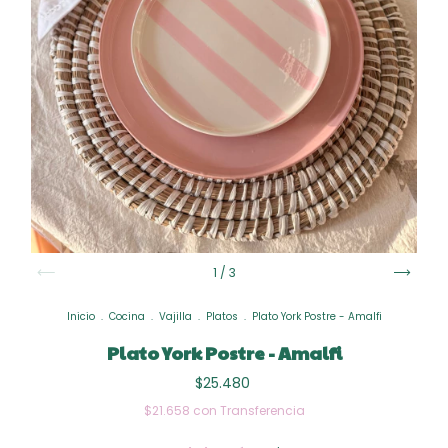
1
/
3
Inicio
.
Cocina
.
Vajilla
.
Platos
.
Plato York Postre - Amalfi
Plato York Postre - Amalfi
$25.480
$21.658
con
Transferencia