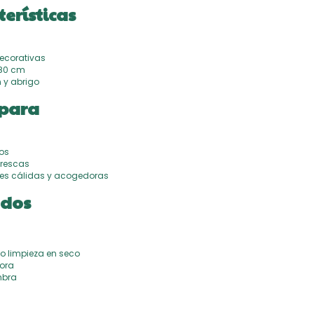
terísticas
decorativas
180 cm
 y abrigo
 para
ios
rescas
es cálidas y acogedoras
ados
o limpieza en seco
ora
mbra