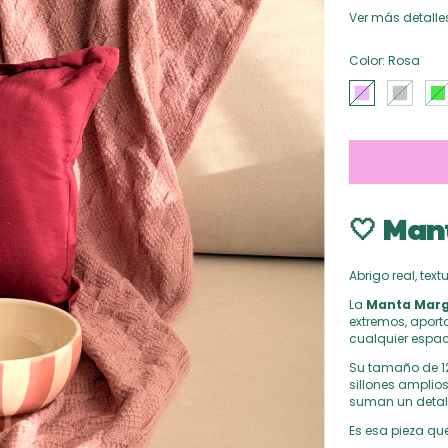
Ver más detalle
Color:
Rosa
🤍 Mant
Abrigo real, tex
La
Manta Marg
extremos, aport
cualquier espac
Su tamaño de 12
sillones amplio
suman un detall
Es esa pieza que