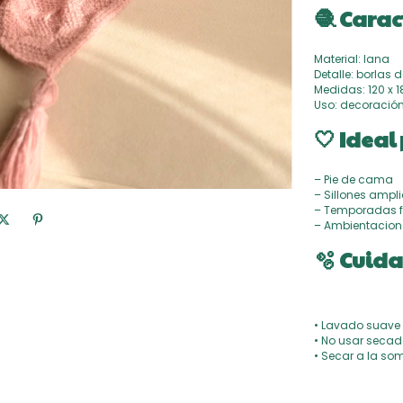
🧶 Carac
Material: lana
Detalle: borlas 
Medidas: 120 x 
Uso: decoración
🤍 Ideal
– Pie de cama
– Sillones ampl
– Temporadas f
– Ambientacion
🫧 Cuid
• Lavado suave 
• No usar secad
• Secar a la so