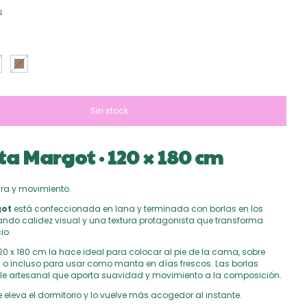
s
a Margot · 120 × 180 cm
tura y movimiento.
ot
está confeccionada en lana y terminada con borlas en los
ando calidez visual y una textura protagonista que transforma
io.
0 x 180 cm la hace ideal para colocar al pie de la cama, sobre
s o incluso para usar como manta en días frescos. Las borlas
e artesanal que aporta suavidad y movimiento a la composición.
 eleva el dormitorio y lo vuelve más acogedor al instante.