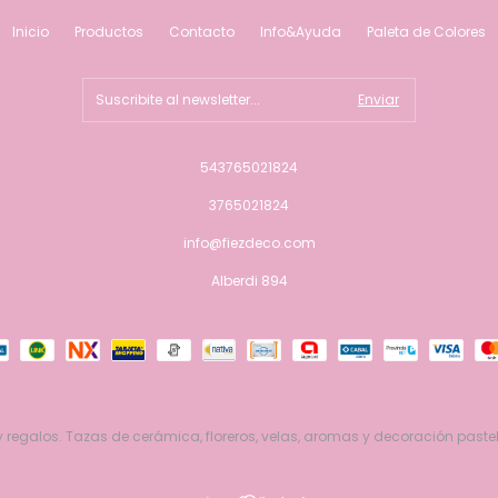
Inicio
Productos
Contacto
Info&Ayuda
Paleta de Colores
543765021824
3765021824
info@fiezdeco.com
Alberdi 894
 regalos. Tazas de cerámica, floreros, velas, aromas y decoración pastel