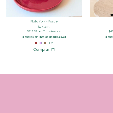
Plato York - Postre
$25.480
$45
$21.658
con
Transferencia
3
cuot
3
cuotas sin interés de
$8493,33
+12
Comprar