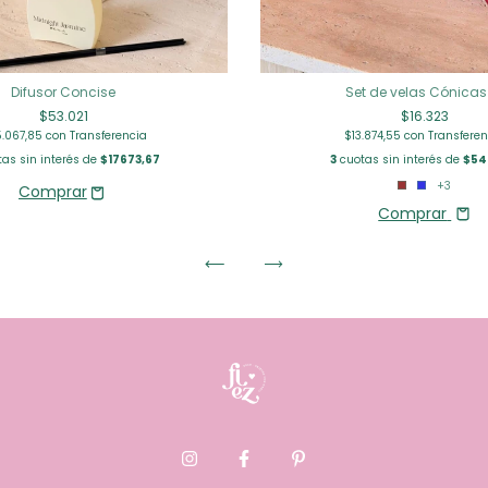
Difusor Concise
Set de velas Cónicas
$53.021
$16.323
.067,85
con
Transferencia
$13.874,55
con
Transferen
as sin interés de
$17673,67
3
cuotas sin interés de
$54
+3
Comprar