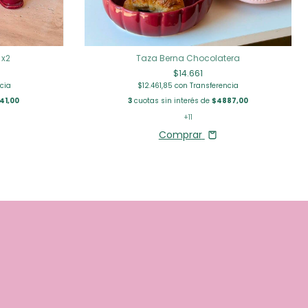
 x2
Taza Berna Chocolatera
$14.661
cia
$12.461,85
con
Transferencia
41,00
3
cuotas sin interés de
$4887,00
+11
Comprar