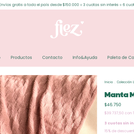
 el país desde $150.000 ⟡ 3 cuotas sin interés ⟡ 6 cuotas sin interés des
o
Productos
Contacto
Info&Ayuda
Paleta de Co
Inicio
.
Colección 
Manta 
$46.750
$39.737,50
con
3
cuotas sin in
15% de descuen