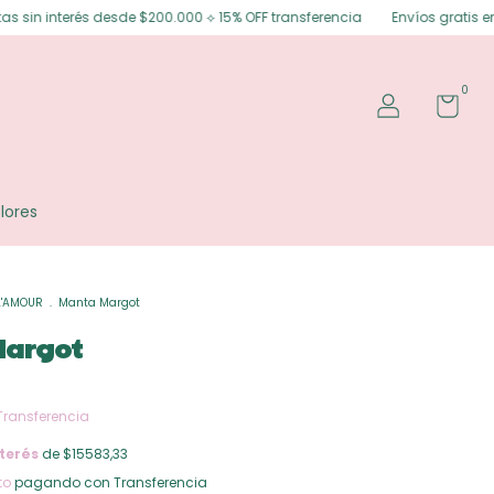
de $200.000 ⟡ 15% OFF transferencia
Envíos gratis en Posadas ⟡ Envíos 
0
lores
L'AMOUR
.
Manta Margot
Margot
Transferencia
terés
de $15583,33
to
pagando con Transferencia