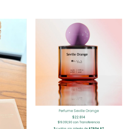
Perfume Seville Orange
$22.814
$19.391,90
con
Transferencia
3
cuotas sin interés de
$7604,67