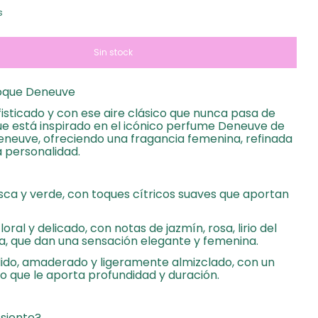
s
oque Deneuve
fisticado y con ese aire clásico que nunca pasa de
e está inspirado en el icónico perfume Deneuve de
neuve, ofreciendo una fragancia femenina, refinada
 personalidad.
resca y verde, con toques cítricos suaves que aportan
loral y delicado, con notas de jazmín, rosa, lirio del
eta, que dan una sensación elegante y femenina.
lido, amaderado y ligeramente almizclado, con un
o que le aporta profundidad y duración.
siente?