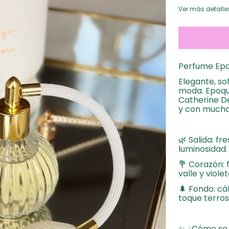
Ver más detalle
Perfume Ep
Elegante, so
moda. Epoqu
Catherine De
y con mucha
🌿 Salida: f
luminosidad.
💐 Corazón: f
valle y viol
🌲 Fondo: cá
toque terros
✨ ¿Cómo se 