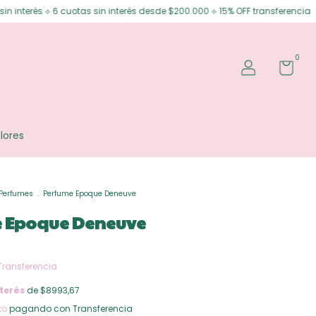
otas sin interés desde $200.000 ⟡ 15% OFF transferencia
Envíos gratis e
0
lores
Perfumes
.
Perfume Epoque Deneuve
 Epoque Deneuve
Transferencia
terés
de $8993,67
to
pagando con Transferencia