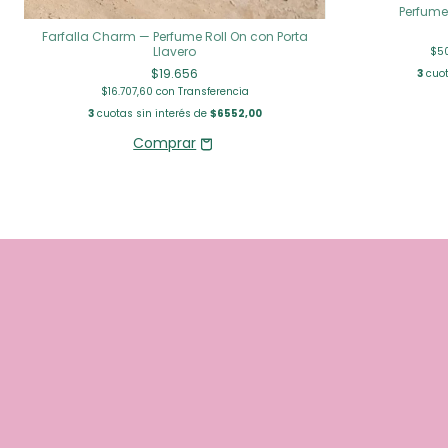
Perfum
Farfalla Charm — Perfume Roll On con Porta
Llavero
$50
$19.656
3
cuot
$16.707,60
con
Transferencia
3
cuotas sin interés de
$6552,00