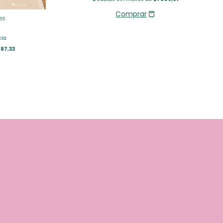
es
cia
87,33