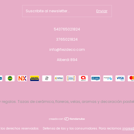
543765021824
3765021824
info@fiezdeco.com
Alberdi 894
 regalos. Tazas de cerámica, floreros, velas, aromas y decoración pastel
 los derechos reservados.
Defensa de las y los consumidores. Para reclamos
ingresá