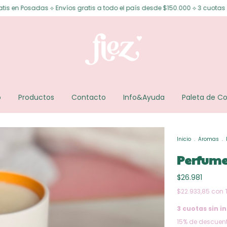
Envíos gratis a todo el país desde $150.000 ⟡ 3 cuotas sin interés ⟡ 6 cu
o
Productos
Contacto
Info&Ayuda
Paleta de Co
Inicio
.
Aromas
.
Perfume
$26.981
$22.933,85
con
3
cuotas sin in
15% de descuen