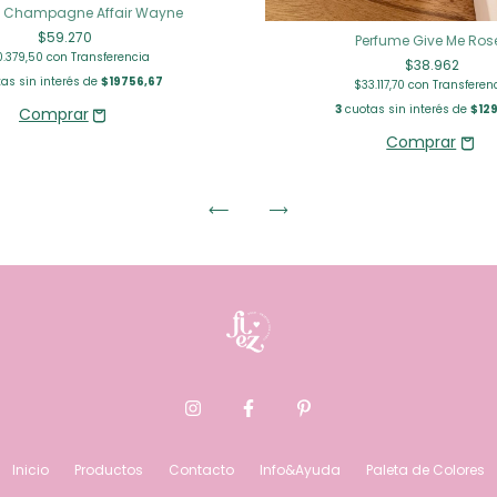
e Champagne Affair Wayne
$59.270
Perfume Give Me Ros
.379,50
con
Transferencia
$38.962
as sin interés de
$19756,67
$33.117,70
con
Transferen
3
cuotas sin interés de
$129
Inicio
Productos
Contacto
Info&Ayuda
Paleta de Colores