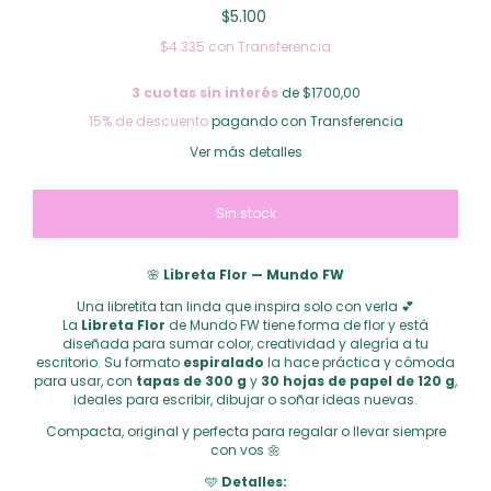
$5.100
$4.335
con
Transferencia
3
cuotas sin interés
de $1700,00
15% de descuento
pagando con Transferencia
Ver más detalles
🌸
Libreta Flor — Mundo FW
Una libretita tan linda que inspira solo con verla 💕
La
Libreta Flor
de Mundo FW tiene forma de flor y está
diseñada para sumar color, creatividad y alegría a tu
escritorio. Su formato
espiralado
la hace práctica y cómoda
para usar, con
tapas de 300 g
y
30 hojas de papel de 120 g
,
ideales para escribir, dibujar o soñar ideas nuevas.
Compacta, original y perfecta para regalar o llevar siempre
con vos 🌼
🩵
Detalles: