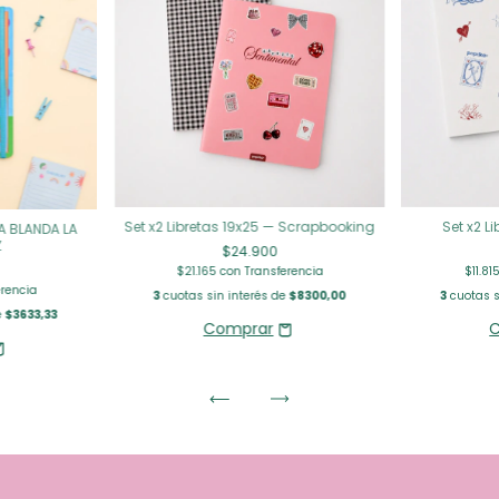
Set x2 Libretas 19x25 — Scrapbooking
Set x2 Li
A BLANDA LA
Z
$24.900
$21.165
con
Transferencia
$11.81
erencia
3
cuotas sin interés de
$8300,00
3
cuotas s
e
$3633,33