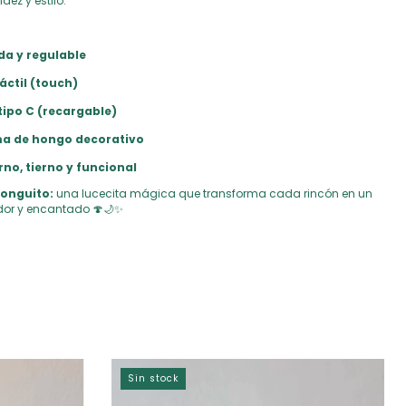
dez y estilo.
da y regulable
áctil (touch)
tipo C (recargable)
a de hongo decorativo
no, tierno y funcional
onguito:
una lucecita mágica que transforma cada rincón en un
or y encantado 🍄🌙✨
Sin stock