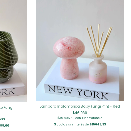
Lámpara Inalámbrica Baby Fungi Print - Red
te Fungi
$46.936
$39.895,60
con
Transferencia
ncia
3
cuotas sin interés de
$15645,33
88,00