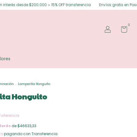
s desde $200.000 ⟡ 15% OFF transferencia
Envíos gratis en Posadas ⟡ Env
0
lores
minación
.
Lamparita Honguito
ta Honguito
nsferencia
terés
de $46633,33
to
pagando con Transferencia