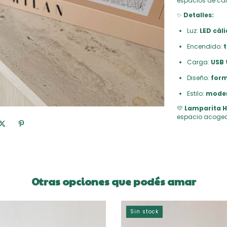
espacios de cali
✨
Detalles:
Luz:
LED cáli
Encendido:
t
Carga:
USB 
Diseño:
form
Estilo:
moder
💛
Lamparita H
espacio acoged
Otras opciones que podés amar
Sin stock