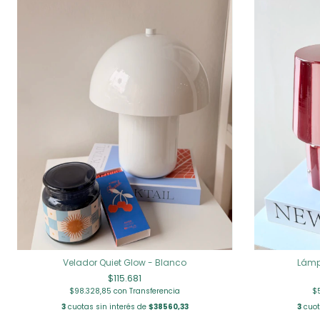
Velador Quiet Glow - Blanco
Lámp
$115.681
$98.328,85
con
Transferencia
$
3
cuotas sin interés de
$38560,33
3
cuot