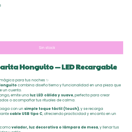
s
rita Honguito — LED Recargable
 mágica para tus noches ✨
Honguito
combina diseño tierno y funcionalidad en una pieza que
e un cuento.
ongo, emite una
luz LED cálida y suave
, perfecta para crear
ados o acompañar tus rituales de calma.
apaga con un
simple toque táctil (touch)
, y se recarga
iante
cable USB tipo C
, ofreciendo practicidad y encanto en un
r como
velador, luz decorativa o lámpara de mesa
, y llenar tus