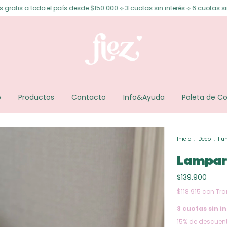
 todo el país desde $150.000 ⟡ 3 cuotas sin interés ⟡ 6 cuotas sin interé
o
Productos
Contacto
Info&Ayuda
Paleta de Co
Inicio
.
Deco
.
Ilu
Lampari
$139.900
$118.915
con
Tra
3
cuotas sin in
15% de descuen