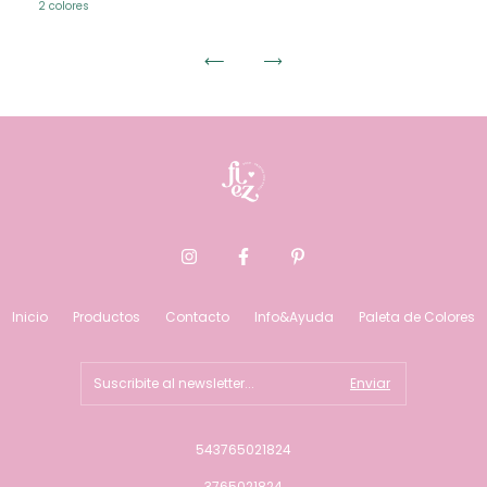
2 colores
Inicio
Productos
Contacto
Info&Ayuda
Paleta de Colores
543765021824
3765021824