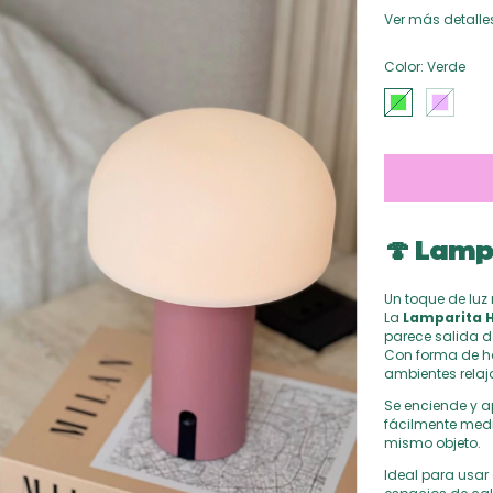
Ver más detalle
Color:
Verde
🍄
Lampa
Un toque de luz
La
Lamparita 
parece salida d
Con forma de h
ambientes relaj
Se enciende y 
fácilmente med
mismo objeto.
Ideal para usa