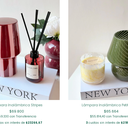
ara Inalámbrica Stripes
Lámpara Inalámbrica Peti
$69.800
$65.664
59.330
con
Transferencia
$55.814,40
con
Transfere
as sin interés de
$23266,67
3
cuotas sin interés de
$218