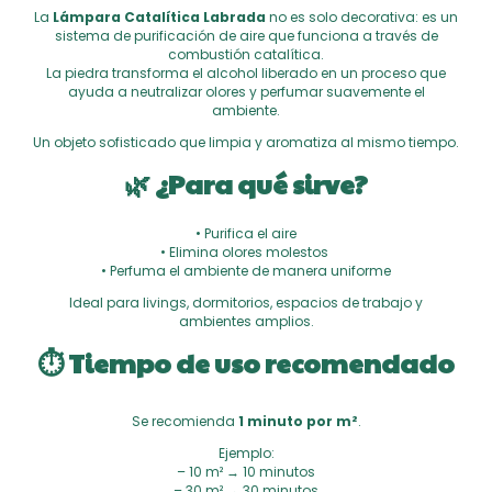
La
Lámpara Catalítica Labrada
no es solo decorativa: es un
sistema de purificación de aire que funciona a través de
combustión catalítica.
La piedra transforma el alcohol liberado en un proceso que
ayuda a neutralizar olores y perfumar suavemente el
ambiente.
Un objeto sofisticado que limpia y aromatiza al mismo tiempo.
🌿 ¿Para qué sirve?
• Purifica el aire
• Elimina olores molestos
• Perfuma el ambiente de manera uniforme
Ideal para livings, dormitorios, espacios de trabajo y
ambientes amplios.
⏱ Tiempo de uso recomendado
Se recomienda
1 minuto por m²
.
Ejemplo:
– 10 m² → 10 minutos
– 30 m² → 30 minutos