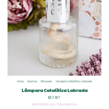
Inicio
.
Aromas
.
Difusores
.
Lámpara Catalítica Labrada
Lámpara Catalítica Labrada
$57.187
$48.608,95
con
Transferencia