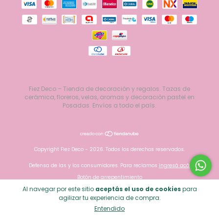
Fiez Deco – Tienda de decoración y regalos. Tazas de
cerámica, floreros, velas, aromas y decoración pastel en
Posadas. Envíos a todo el país.
Copyright Fiez Deco - 2026. Todos los derechos reservados.
Defensa de las y los consumidores. Para reclamos
ingresá acá.
Botón de arrepentimiento
Al navegar por este sitio
aceptás el uso de cookies
para
agilizar tu experiencia de compra.
Entendido