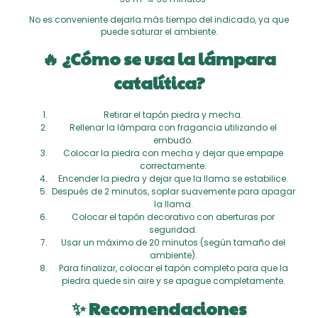
No es conveniente dejarla más tiempo del indicado, ya que
puede saturar el ambiente.
🔥 ¿Cómo se usa la lámpara
catalítica?
Retirar el tapón piedra y mecha.
Rellenar la lámpara con fragancia utilizando el
embudo.
Colocar la piedra con mecha y dejar que empape
correctamente.
Encender la piedra y dejar que la llama se estabilice.
Después de 2 minutos, soplar suavemente para apagar
la llama.
Colocar el tapón decorativo con aberturas por
seguridad.
Usar un máximo de 20 minutos (según tamaño del
ambiente).
Para finalizar, colocar el tapón completo para que la
piedra quede sin aire y se apague completamente.
✨ Recomendaciones