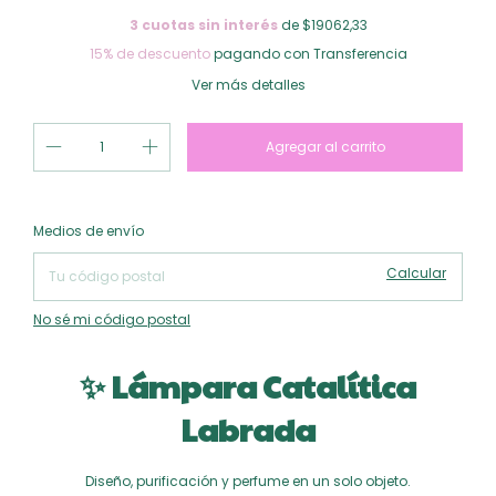
3
cuotas sin interés
de $19062,33
15% de descuento
pagando con Transferencia
Ver más detalles
Cambiar CP
Entregas para el CP:
Medios de envío
Calcular
No sé mi código postal
✨ Lámpara Catalítica
Labrada
Diseño, purificación y perfume en un solo objeto.