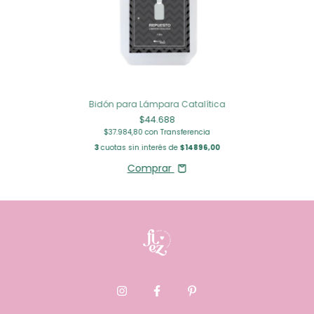
Bidón para Lámpara Catalítica
$44.688
$37.984,80
con
Transferencia
3
cuotas sin interés de
$14896,00
Comprar