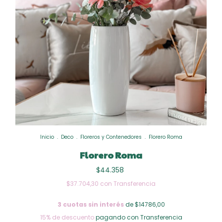
Inicio
.
Deco
.
Floreros y Contenedores
.
Florero Roma
Florero Roma
$44.358
$37.704,30
con
Transferencia
3
cuotas sin interés
de $14786,00
15% de descuento
pagando con Transferencia