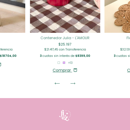
Contenedor Julia - L'AMOUR
F
$25.197
ferencia
$21.417,45
con
Transferencia
$32.1
$18704,00
3
cuotas sin interés de
$8399,00
3
cuotas si
+13
Comprar
C