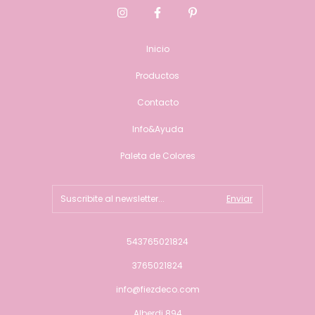
Inicio
Productos
Contacto
Info&Ayuda
Paleta de Colores
543765021824
3765021824
info@fiezdeco.com
Alberdi 894