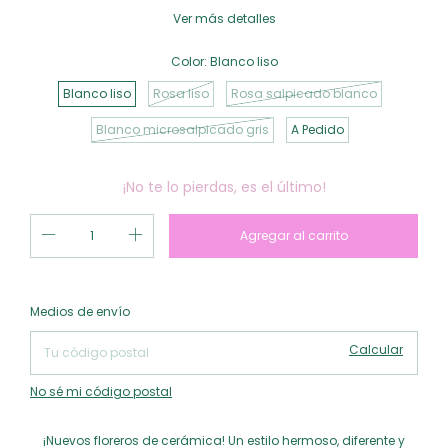
Ver más detalles
Color:
Blanco liso
Blanco liso
Rosa liso
Rosa salpicado blanco
Blanco microsalpicado gris
A Pedido
¡No te lo pierdas, es el último!
Cambiar CP
Entregas para el CP:
Medios de envío
Calcular
No sé mi código postal
¡Nuevos floreros de cerámica! Un estilo hermoso, diferente y