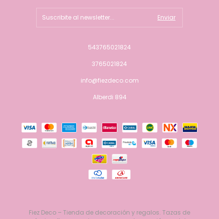
543765021824
3765021824
info@fiezdeco.com
Alberdi 894
Fiez Deco – Tienda de decoración y regalos. Tazas de