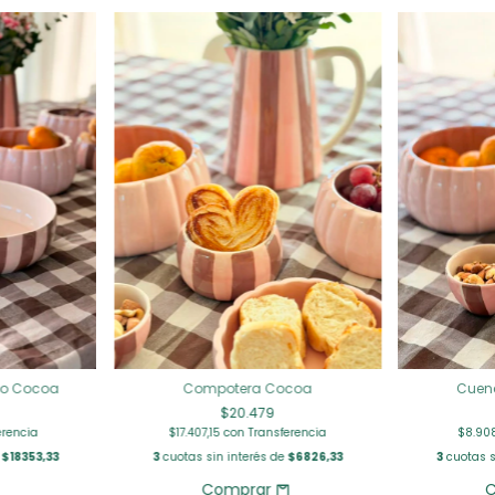
no Cocoa
Compotera Cocoa
Cuen
$20.479
erencia
$17.407,15
con
Transferencia
$8.9
e
$18353,33
3
cuotas sin interés de
$6826,33
3
cuotas s