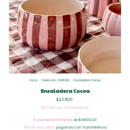
Inicio
.
Colección L'AMOUR
.
Ensaladera Cocoa
Ensaladera Cocoa
$43.800
$37.230
con
Transferencia
3
cuotas sin interés
de $14600,00
15% de descuento
pagando con Transferencia