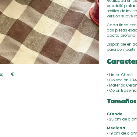
Realizada en c
cuadrillé pintad
textiles de invi
versión suave, 
Cada línea cons
dos piezas exact
aporta profundi
Disponible en do
para compartir 
Caracter
• Línea: Chalet
• Colección: L'
• Material: Cer
• Color: Base na
Tamaños 
Grande
• 25 cm de diáme
Mediana
• 19 cm de diáme