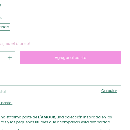
s
e
ande
as, es el último!
Cambiar CP
 CP:
o
Calcular
 postal
halet forma parte de
L'AMOUR
, una colección inspirada en los
xturas y los pequeños rituales que acompañan esta temporada.