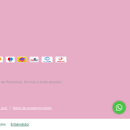
 en Posadas. Envíos a todo el país.
 acá.
/
Botón de arrepentimiento
pra.
Entendido