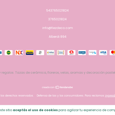
543765021824
3765021824
info@fiezdeco.com
Alberdi 894
 regalos. Tazas de cerámica, floreros, velas, aromas y decoración pastel
 los derechos reservados.
Defensa de las y los consumidores. Para reclamos
ingresá
ste sitio
aceptás el uso de cookies
para agilizar tu experiencia de com