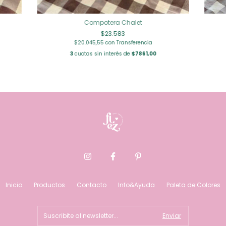
Compotera Chalet
$23.583
$20.045,55
con
Transferencia
3
cuotas sin interés de
$7861,00
Inicio
Productos
Contacto
Info&Ayuda
Paleta de Colores