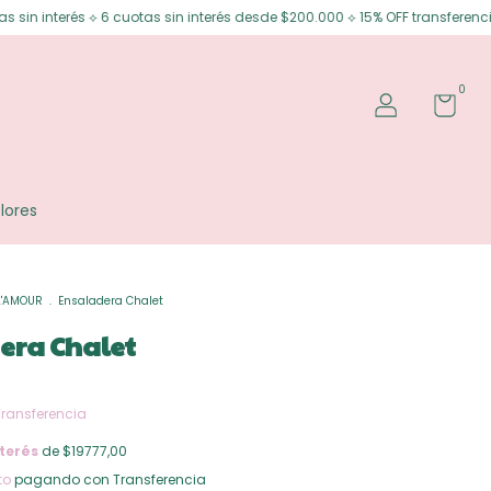
 6 cuotas sin interés desde $200.000 ⟡ 15% OFF transferencia
Envíos gr
0
lores
L'AMOUR
.
Ensaladera Chalet
era Chalet
Transferencia
terés
de $19777,00
to
pagando con Transferencia