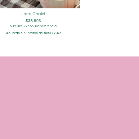
Jarra Chalet
$38.603
$32.812,55
con
Transferencia
3
cuotas sin interés de
$12867,67