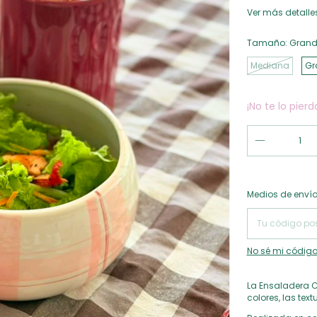
Ver más detalle
Tamaño:
Grand
Mediana
Gr
¡No te lo pierd
Entregas para el
Medios de enví
No sé mi código
La Ensaladera C
colores, las te