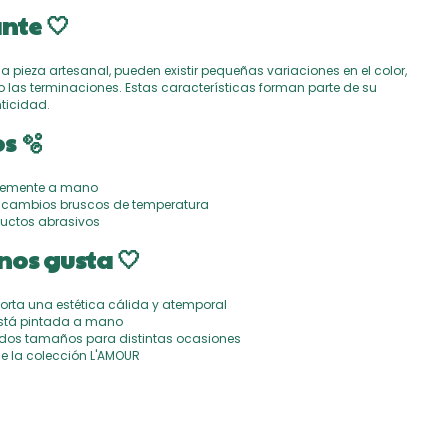
nte 🤍
na pieza artesanal, pueden existir pequeñas variaciones en el color,
o las terminaciones. Estas características forman parte de su
ticidad.
s 🫧
ntemente a mano
 o cambios bruscos de temperatura
oductos abrasivos
nos gusta 🤍
porta una estética cálida y atemporal
stá pintada a mano
 dos tamaños para distintas ocasiones
e la colección L'AMOUR