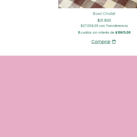
Bowl Chalet
$31.833
$27.058,05
con
Transferencia
3
cuotas sin interés de
$10611,00