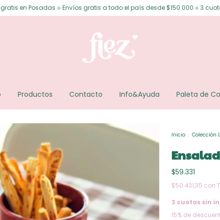
as ⟡ Envíos gratis a todo el país desde $150.000 ⟡ 3 cuotas sin interés ⟡
o
Productos
Contacto
Info&Ayuda
Paleta de Co
Inicio
.
Colección 
Ensalad
$59.331
$50.431,35
con
3
cuotas sin in
15% de descuen