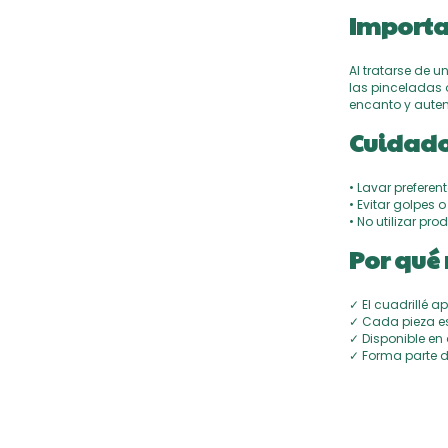
Importa
Al tratarse de u
las pinceladas 
encanto y auten
Cuidado
• Lavar prefere
• Evitar golpes
• No utilizar pr
Por qué 
✓ El cuadrillé a
✓ Cada pieza e
✓ Disponible en
✓ Forma parte d