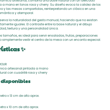
erámica artesanal, combina una base natural con un delicado
o a mano en tonos rosa y cherry. Su diseño evoca la calidez de los
erno y las mesas compartidas, reinterpretando un clásico en una
romántica y atemporal.
erva la naturalidad del gesto manual, haciendo que no existan
amente iguales. El contraste entre la base natural y el dibujo
dad, textura y una personalidad única.
s tamaños, es ideal para servir ensaladas, frutas, preparaciones
o simplemente vestir el centro de la mesa con un encanto especial.
ísticas ✨
AMOUR
ámica artesanal pintada a mano
tural con cuadrillé rosa y cherry
disponibles
tro x 13 cm de alto aprox.
tro x 10 cm de alto aprox.