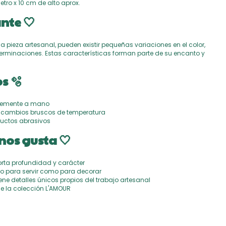
tro x 10 cm de alto aprox.
nte 🤍
na pieza artesanal, pueden existir pequeñas variaciones en el color,
 terminaciones. Estas características forman parte de su encanto y
s 🫧
ntemente a mano
 o cambios bruscos de temperatura
oductos abrasivos
nos gusta 🤍
orta profundidad y carácter
o para servir como para decorar
ne detalles únicos propios del trabajo artesanal
e la colección L'AMOUR