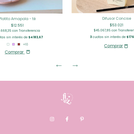
Difusor Concise
Platito Amapola - té
$53.021
$12.551
$45.067,85
con
Transfere
0.668,35
con
Transferencia
3
cuotas sin interés de
$176
tas sin interés de
$4183,67
+10
Comprar