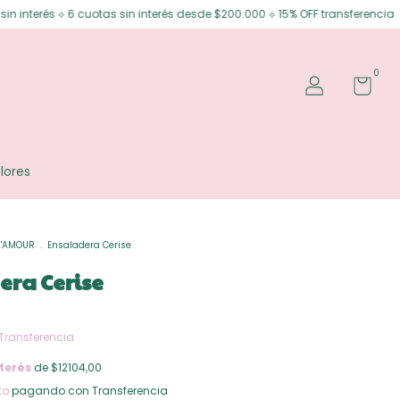
tas sin interés desde $200.000 ⟡ 15% OFF transferencia
Envíos gratis e
0
lores
L'AMOUR
.
Ensaladera Cerise
era Cerise
Transferencia
terés
de $12104,00
to
pagando con Transferencia