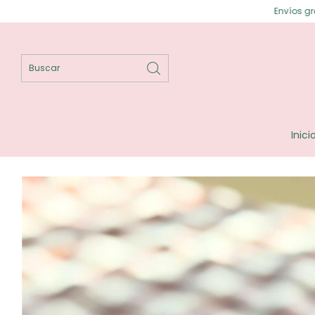
Envíos gratis en Posadas ⟡ E
Inici