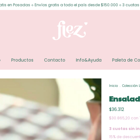
nvíos gratis a todo el país desde $150.000 ⟡ 3 cuotas sin interés ⟡ 6 cuo
o
Productos
Contacto
Info&Ayuda
Paleta de Co
Inicio
.
Colección 
Ensalad
$36.312
$30.865,20
con
3
cuotas sin in
15% de descuen