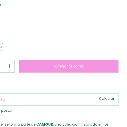
s
e
Cambiar CP
 CP:
o
Calcular
 postal
erise forma parte de
L'AMOUR
, una colección inspirada en los