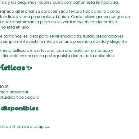
xturas y los pequeños rituales que acompañan esta temporada.
ámica artesanal, su característica textura tipo capullo aporta
fundidad y una personalidad única. Cada relieve genera juegos de
 que transforman la pieza en un verdadero objeto decorativo,
no está en uso.
s tamaños, es ideal para servir ensaladas, frutas, preparaciones
o simplemente vestir la mesa con una presencia cálida y elegante.
na la belleza de lo artesanal con una estética romántica y
irtiéndola en una pieza protagonista dentro de la colección.
ísticas ✨
AMOUR
ámica artesanal
exturada tipo capullo
disponibles
tro x 13 cm de alto aprox.