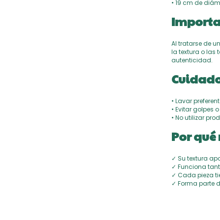
• 19 cm de diáme
Importa
Al tratarse de u
la textura o las
autenticidad.
Cuidado
• Lavar prefere
• Evitar golpes
• No utilizar pr
Por qué 
✓ Su textura ap
✓ Funciona tant
✓ Cada pieza tie
✓ Forma parte d