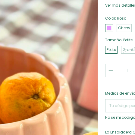
Ver más detalle
Color:
Rosa
Cherry
Tamaño:
Petite
Petite
Grand
Entregas para el
Medios de enví
No sé mi código
La Ensaladera C