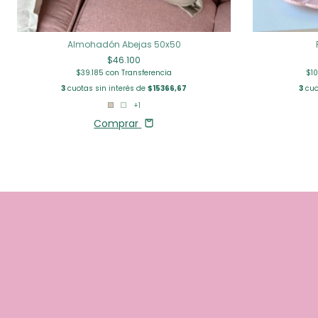
Almohadón Abejas 50x50
$46.100
$39.185
con
Transferencia
$1
3
cuotas sin interés de
$15366,67
3
cuo
+1
Comprar