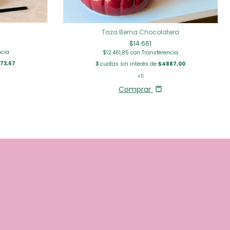
Taza Berna Chocolatera
$14.661
ncia
$12.461,85
con
Transferencia
73,67
3
cuotas sin interés de
$4887,00
+11
Comprar