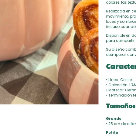
colores, las te
Realizada en cer
movimiento, pro
luces y sombras
incluso cuando 
Disponible en do
para compartir 
Su diseño combi
atemporal, conv
Caracter
• Línea: Cerise
• Colección: L'
• Material: Cer
• Terminación t
Tamaños 
Grande
• 25 cm de diáme
Petite