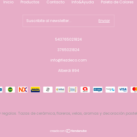
Inicio
Productos
Contacto
Info&Ayuda
Paleta de Colores
543765021824
3765021824
info@fiezdeco.com
Alberdi 894
 regalos. Tazas de cerámica, floreros, velas, aromas y decoración pastel