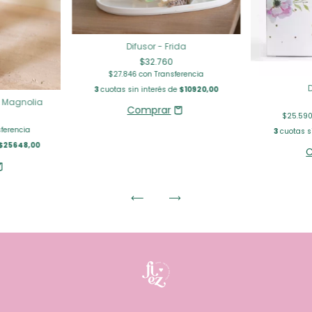
Difusor - Frida
$32.760
$27.846
con
Transferencia
D
3
cuotas sin interés de
$10920,00
 & Magnolia
$25.590
sferencia
3
cuotas s
$25648,00