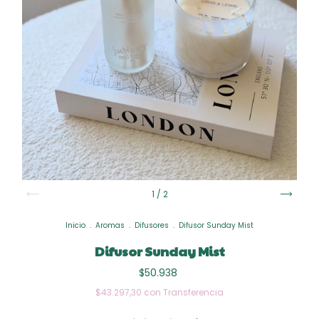
1
/
2
Inicio
.
Aromas
.
Difusores
.
Difusor Sunday Mist
Difusor Sunday Mist
$50.938
$43.297,30
con
Transferencia