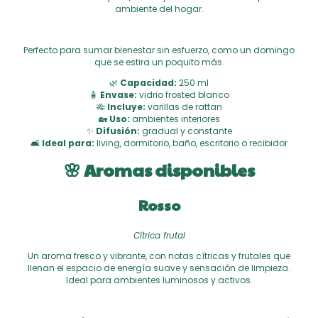
ambiente del hogar.
Perfecto para sumar bienestar sin esfuerzo, como un domingo
que se estira un poquito más.
🌿
Capacidad:
250 ml
🧴
Envase:
vidrio frosted blanco
🎋
Incluye:
varillas de rattan
🏡
Uso:
ambientes interiores
✨
Difusión:
gradual y constante
🛋
Ideal para:
living, dormitorio, baño, escritorio o recibidor
🌸 Aromas disponibles
Rosso
Cítrica frutal
Un aroma fresco y vibrante, con notas cítricas y frutales que
llenan el espacio de energía suave y sensación de limpieza.
Ideal para ambientes luminosos y activos.