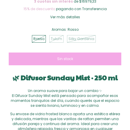
3
cuotas sin interés
de $16979,33
15% de descuento
pagando con Transferencia
Ver más detalles
Aromas:
Rosso
Rosso
Tulum
Silky Gardenia
🌿 Difusor Sunday Mist · 250 ml
Un aroma suave para bajar un cambio ✨
El Difusor Sunday Mist está pensado para acompañar esos
momentos tranquilos del día, cuando querés que el espacio
se sienta liviano, luminoso y en calma.
Su envase de vidrio frosted blanco aporta una estética etérea
y delicada, mientras que las varillas de rattan permiten una
difusión pareja y continua del aroma. Ideal para crear una
atmósfera relajada, fresca y armoniosa en cualquier