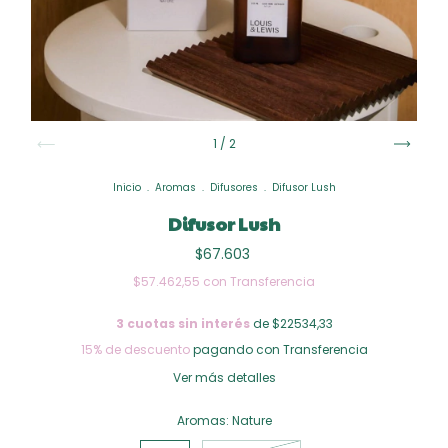
1
/
2
Inicio
.
Aromas
.
Difusores
.
Difusor Lush
Difusor Lush
$67.603
$57.462,55
con
Transferencia
3
cuotas sin interés
de $22534,33
15% de descuento
pagando con Transferencia
Ver más detalles
Aromas:
Nature