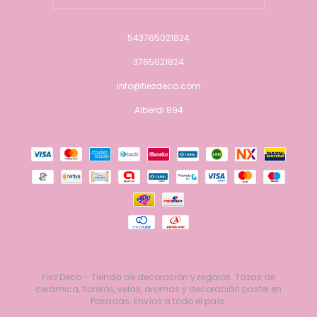
543765021824
3765021824
info@fiezdeco.com
Alberdi 894
Fiez Deco – Tienda de decoración y regalos. Tazas de
cerámica, floreros, velas, aromas y decoración pastel en
Posadas. Envíos a todo el país.