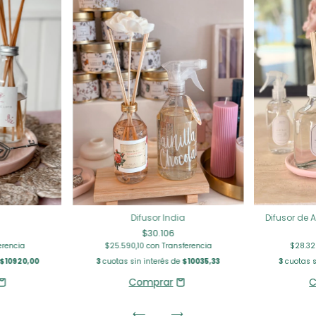
Difusor India
Difusor de 
$30.106
$25.590,10
con
Transferencia
$28.3
erencia
3
cuotas sin interés de
$10035,33
3
cuotas s
$10920,00
C