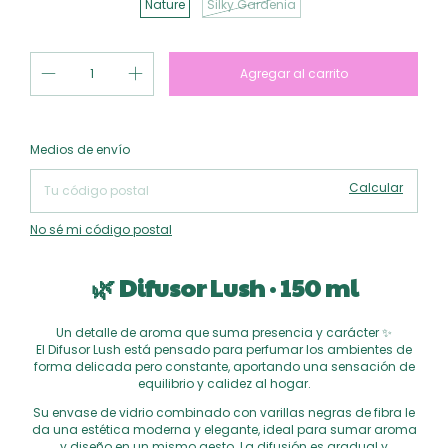
Nature
Silky Gardenia
Cambiar CP
Entregas para el CP:
Medios de envío
Calcular
No sé mi código postal
🌿 Difusor Lush · 150 ml
Un detalle de aroma que suma presencia y carácter ✨
El Difusor Lush está pensado para perfumar los ambientes de
forma delicada pero constante, aportando una sensación de
equilibrio y calidez al hogar.
Su envase de vidrio combinado con varillas negras de fibra le
da una estética moderna y elegante, ideal para sumar aroma
y diseño en un mismo gesto. La difusión es gradual y