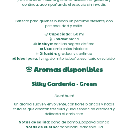
continua, acompañando el espacio sin invadir.
Perfecto para quienes buscan un perfume presente, con
personalidad y estilo.
🌿
Capacidad:
150 ml
🧴
Envase:
vidrio
🎋
Incluye:
varillas negras de fibra
🏡
Uso:
ambientes interiores
✨
Difusión:
gradual y continua
🛋
Ideal para:
living, dormitorio, baño, escritorio o recibidor
🌸 Aromas disponibles
Silky Gardenia · Green
Floral frutal
Un aroma suave y envolvente, con flores blancas y notas
frutales que aportan frescura y una sensación cremosa y
delicada al ambiente.
Notas de salida:
caña de bambú, papaya blanca
Notas de cuerpo:
frangipani, gardenia, lila