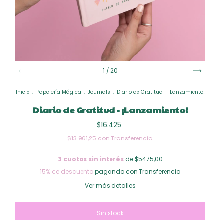
1
/
20
Inicio
.
Papelería Mágica
.
Journals
.
Diario de Gratitud - ¡Lanzamiento!
Diario de Gratitud - ¡Lanzamiento!
$16.425
$13.961,25
con
Transferencia
3
cuotas sin interés
de $5475,00
15% de descuento
pagando con Transferencia
Ver más detalles