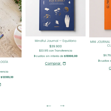
Mindful Journal — Equilibrio
MINI JOURNAL
CL
$39.900
$33.915
con
Transferencia
$6.71
3
cuotas sin interés de
$13300,00
3
cuotas s
LOGÍA
Comprar
erencia
e
$12333,33