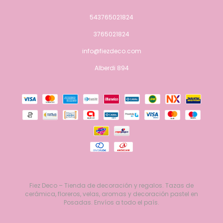
543765021824
3765021824
info@fiezdeco.com
Alberdi 894
Fiez Deco – Tienda de decoración y regalos. Tazas de
cerámica, floreros, velas, aromas y decoración pastel en
Posadas. Envíos a todo el país.