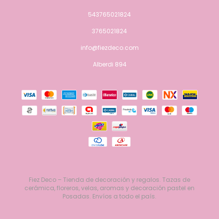
543765021824
3765021824
info@fiezdeco.com
Alberdi 894
Fiez Deco – Tienda de decoración y regalos. Tazas de
cerámica, floreros, velas, aromas y decoración pastel en
Posadas. Envíos a todo el país.