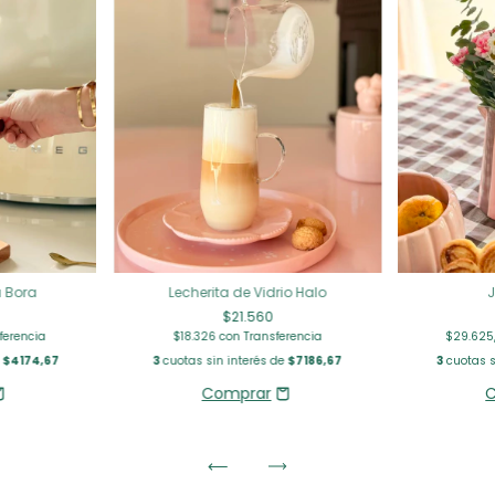
a Bora
Lecherita de Vidrio Halo
$21.560
ferencia
$18.326
con
Transferencia
$29.625
e
$4174,67
3
cuotas sin interés de
$7186,67
3
cuotas s