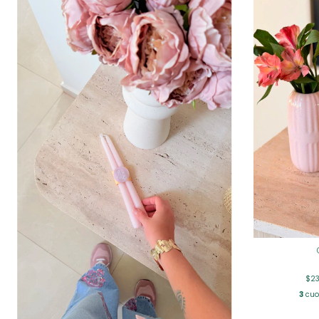
$23
3
cuot