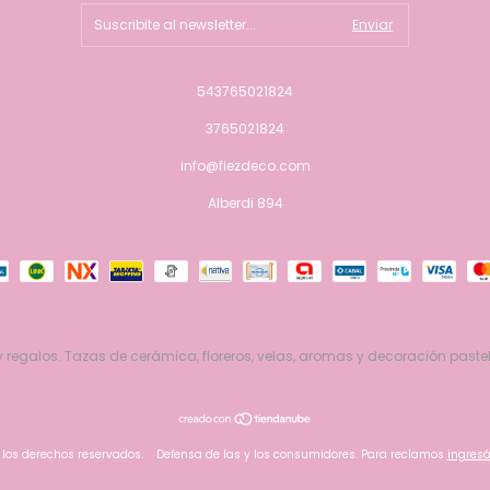
543765021824
3765021824
info@fiezdeco.com
Alberdi 894
 regalos. Tazas de cerámica, floreros, velas, aromas y decoración pastel
 los derechos reservados.
Defensa de las y los consumidores. Para reclamos
ingresá