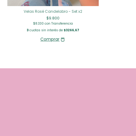
Velas Rosé Candelabro - Set x2
$9.800
$8.330
con
Transferencia
3
cuotas sin interés de
$3266,67