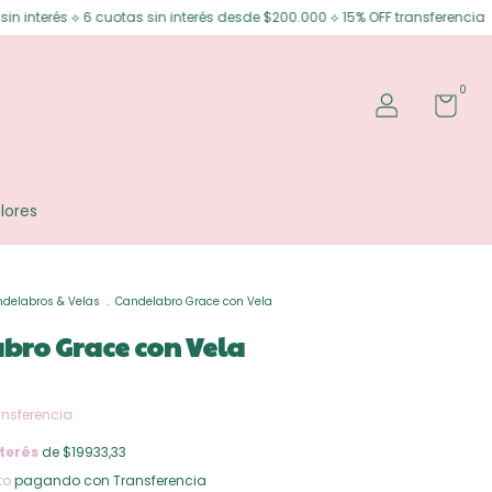
uotas sin interés desde $200.000 ⟡ 15% OFF transferencia
Envíos gratis
0
lores
delabros & Velas
.
Candelabro Grace con Vela
bro Grace con Vela
ansferencia
terés
de $19933,33
to
pagando con Transferencia