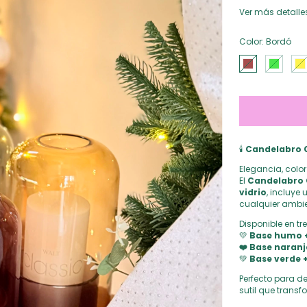
Ver más detalle
Color:
Bordó
🕯️
Candelabro G
Elegancia, color
El
Candelabro 
vidrio
, incluye
cualquier ambien
Disponible en t
💛
Base humo 
❤️ Base naran
💚
Base verde 
Perfecto para de
sutil que transf