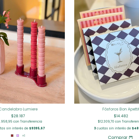
Candelabro Lumiere
Fósforos Bon Apetti
$28.187
$14.482
.958,95
con
Transferencia
$12.309,70
con
Transferen
as sin interés de
$9395,67
3
cuotas sin interés de
$48
+1