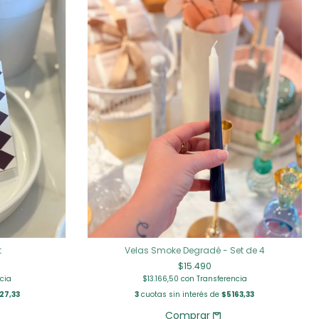
t
Velas Smoke Degradé - Set de 4
$15.490
cia
$13.166,50
con
Transferencia
27,33
3
cuotas sin interés de
$5163,33