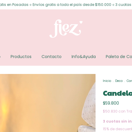
 Envíos gratis a todo el país desde $150.000 ⟡ 3 cuotas sin interés ⟡ 6 c
o
Productos
Contacto
Info&Ayuda
Paleta de Co
Inicio
.
Deco
.
Can
Candela
$59.800
$50.830
con
Tr
3
cuotas sin in
15% de descuen