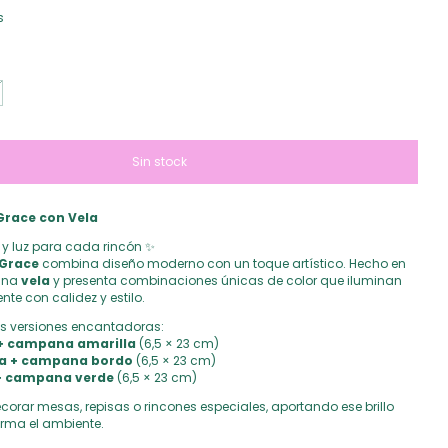
s
race con Vela
 y luz para cada rincón ✨
Grace
combina diseño moderno con un toque artístico. Hecho en
 una
vela
y presenta combinaciones únicas de color que iluminan
te con calidez y estilo.
res versiones encantadoras:
+ campana amarilla
(6,5 × 23 cm)
ja + campana bordo
(6,5 × 23 cm)
+ campana verde
(6,5 × 23 cm)
corar mesas, repisas o rincones especiales, aportando ese brillo
orma el ambiente.