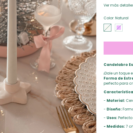
Ver más detalle
Color:
Natural
Candelabro Es
¡Dale un toque 
Forma de Estre
perfecto para c
Característica
-
Material:
Cer
-
Diseño:
Forma 
-
Usos:
Perfecto
- Medidas:
7 cm