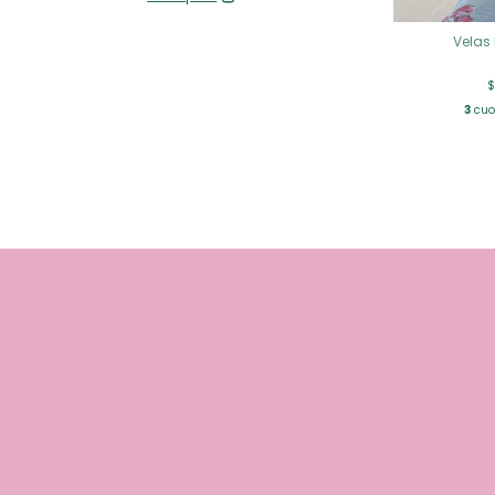
Velas
$
3
cuot