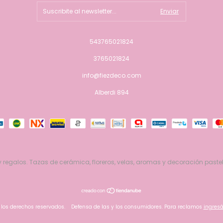
543765021824
3765021824
info@fiezdeco.com
Alberdi 894
 regalos. Tazas de cerámica, floreros, velas, aromas y decoración pastel
 los derechos reservados.
Defensa de las y los consumidores. Para reclamos
ingresá