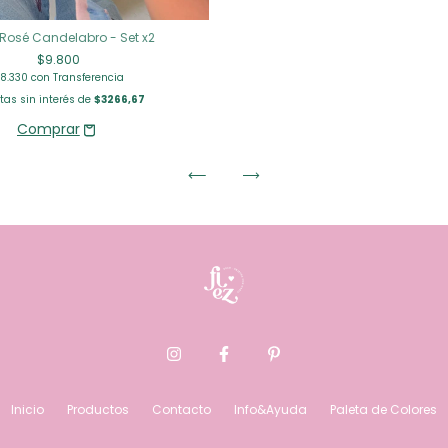
 Rosé Candelabro - Set x2
$9.800
8.330
con
Transferencia
as sin interés de
$3266,67
Inicio
Productos
Contacto
Info&Ayuda
Paleta de Colores