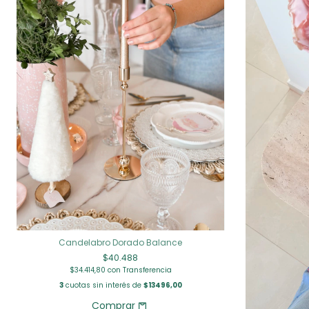
Candelabro Dorado Balance
$40.488
$34.414,80
con
Transferencia
3
cuotas sin interés de
$13496,00