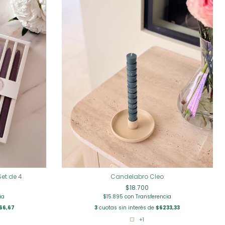
et de 4
Candelabro Cleo
$18.700
ia
$15.895
con
Transferencia
66,67
3
cuotas sin interés de
$6233,33
+1