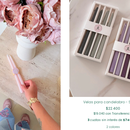
Velas para candelabro - S
$22.400
$19.040
con
Transferenc
3
cuotas sin interés de
$74
2 colores