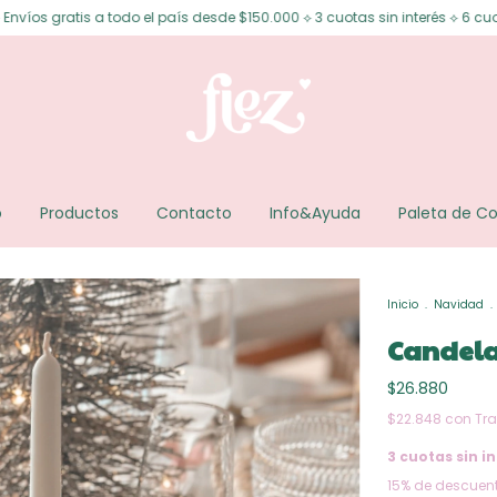
do el país desde $150.000 ⟡ 3 cuotas sin interés ⟡ 6 cuotas sin interés d
o
Productos
Contacto
Info&Ayuda
Paleta de Co
Inicio
.
Navidad
.
Candela
$26.880
$22.848
con
Tra
3
cuotas sin in
15% de descuen