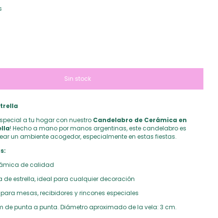
s
trella
especial a tu hogar con nuestro
Candelabro de Cerámica en
lla
! Hecho a mano por manos argentinas, este candelabro es
rear un ambiente acogedor, especialmente en estas fiestas.
s:
ámica de calidad
de estrella, ideal para cualquier decoración
 para mesas, recibidores y rincones especiales
 de punta a punta. Diámetro aproximado de la vela: 3 cm.