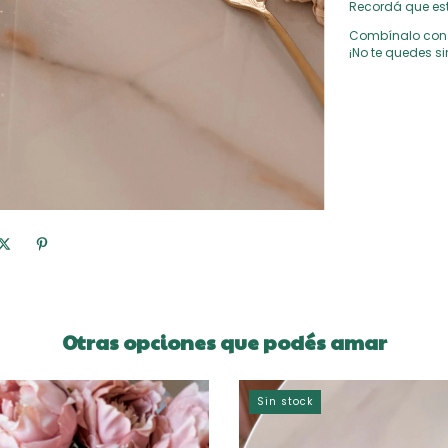
Recordá que est
Combínalo con
¡No te quedes sin
Otras opciones que podés amar
Sin stock