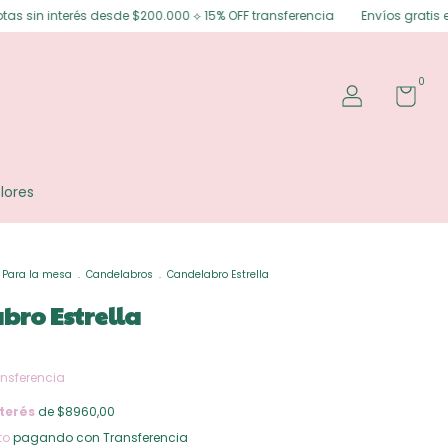
esde $200.000 ⟡ 15% OFF transferencia
Envíos gratis en Posadas ⟡ Envíos
0
lores
Para la mesa
.
Candelabros
.
Candelabro Estrella
bro Estrella
nsferencia
terés
de $8960,00
to
pagando con Transferencia