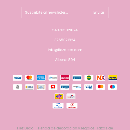
543765021824
3765021824
info@fiezdeco.com
Alberdi 894
Fiez Deco – Tienda de decoración y regalos. Tazas de