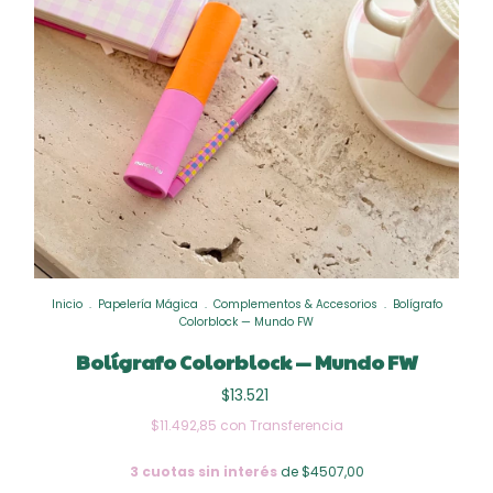
Inicio
.
Papelería Mágica
.
Complementos & Accesorios
.
Bolígrafo
Colorblock — Mundo FW
Bolígrafo Colorblock — Mundo FW
$13.521
$11.492,85
con
Transferencia
3
cuotas sin interés
de $4507,00