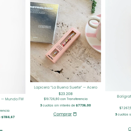
Lapicera “La Buena Suerte” — Acero
$23.208
Bolígra
s — Mundo FW
$19.726,80
con
Transferencia
3
cuotas sin interés de
$7736,00
$7.267
rencia
3
cuotas s
e
$1166,67
C