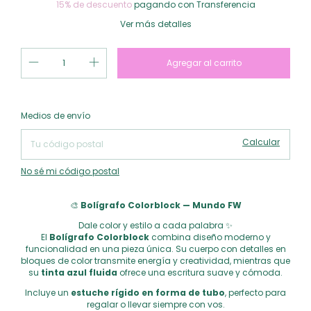
15% de descuento
pagando con Transferencia
Ver más detalles
Cambiar CP
Entregas para el CP:
Medios de envío
Calcular
No sé mi código postal
🎨
Bolígrafo Colorblock — Mundo FW
Dale color y estilo a cada palabra ✨
El
Bolígrafo Colorblock
combina diseño moderno y
funcionalidad en una pieza única. Su cuerpo con detalles en
bloques de color transmite energía y creatividad, mientras que
su
tinta azul fluida
ofrece una escritura suave y cómoda.
Incluye un
estuche rígido en forma de tubo
, perfecto para
regalar o llevar siempre con vos.