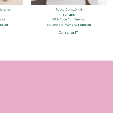
isiones
Tabla Corazón XL
$20.400
ncia
$17.340
con
Transferencia
92,00
3
cuotas sin interés de
$6800,00