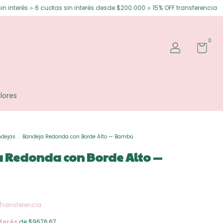
tas sin interés desde $200.000 ⟡ 15% OFF transferencia
Envíos gratis e
0
lores
dejas
.
Bandeja Redonda con Borde Alto — Bambú
 Redonda con Borde Alto —
Transferencia
terés
de $9676,67