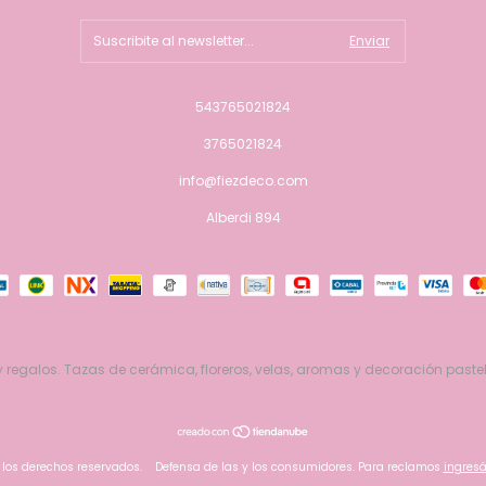
543765021824
3765021824
info@fiezdeco.com
Alberdi 894
 regalos. Tazas de cerámica, floreros, velas, aromas y decoración pastel
 los derechos reservados.
Defensa de las y los consumidores. Para reclamos
ingresá