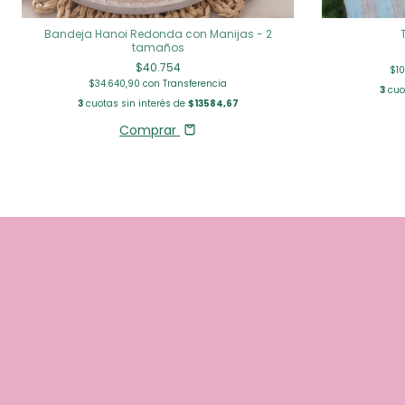
Bandeja Hanoi Redonda con Manijas - 2
tamaños
$40.754
$1
$34.640,90
con
Transferencia
3
cuo
3
cuotas sin interés de
$13584,67
Comprar