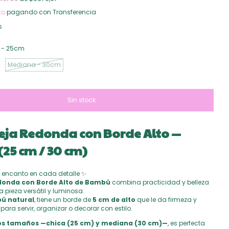
to
pagando con Transferencia
s
 - 25cm
Mediana - 30cm
ja Redonda con Borde Alto —
25 cm / 30 cm)
y encanto en cada detalle ✨
donda con Borde Alto de Bambú
combina practicidad y belleza
 pieza versátil y luminosa.
ú natural
, tiene un borde de
5 cm de alto
que le da firmeza y
 para servir, organizar o decorar con estilo.
s tamaños —chica (25 cm) y mediana (30 cm)—
, es perfecta