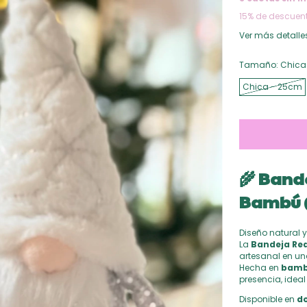
15% de descuen
Ver más detalle
Tamaño:
Chica
Chica - 25cm
🌾
Bande
Bambú (
Diseño natural 
La
Bandeja Re
artesanal en una
Hecha en
bamb
presencia, ideal
Disponible en
do