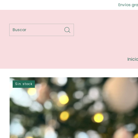
Envíos gratis en Posadas ⟡ E
Inici
Sin stock