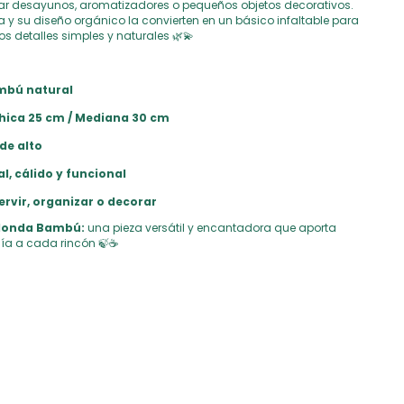
 desayunos, aromatizadores o pequeños objetos decorativos.
a y su diseño orgánico la convierten en un básico infaltable para
s detalles simples y naturales 🌿💫
bú natural
hica 25 cm / Mediana 30 cm
de alto
l, cálido y funcional
ervir, organizar o decorar
donda Bambú:
una pieza versátil y encantadora que aporta
ía a cada rincón 🍃☕