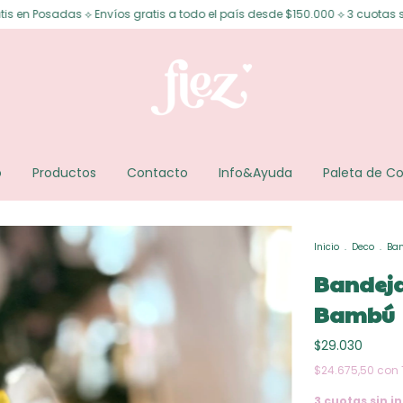
nvíos gratis a todo el país desde $150.000 ⟡ 3 cuotas sin interés ⟡ 6 cuo
o
Productos
Contacto
Info&Ayuda
Paleta de Co
Inicio
.
Deco
.
Ban
Bandeja
Bambú
$29.030
$24.675,50
con
3
cuotas sin in