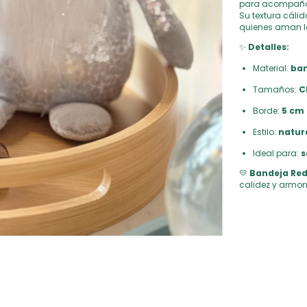
para acompañar
Su textura cálid
quienes aman lo
✨
Detalles:
Material:
bam
Tamaños:
C
Borde:
5 cm 
Estilo:
natura
Ideal para:
s
💛
Bandeja Re
calidez y armon