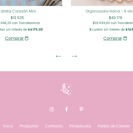
Tablita Corazón Mini
Organizador Hanoi - 6 div
$12.525
$43.176
0.646,25
con
Transferencia
$36.699,60
con
Transfere
tas sin interés de
$4175,00
3
cuotas sin interés de
$143
Inicio
Productos
Contacto
Info&Ayuda
Paleta de Colores