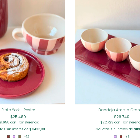
Plato York - Postre
Bandeja Amelia Gra
$25.480
$26.740
21.658
con
Transferencia
$22.729
con
Transferenc
tas sin interés de
$8493,33
3
cuotas sin interés de
$89
+12
+6