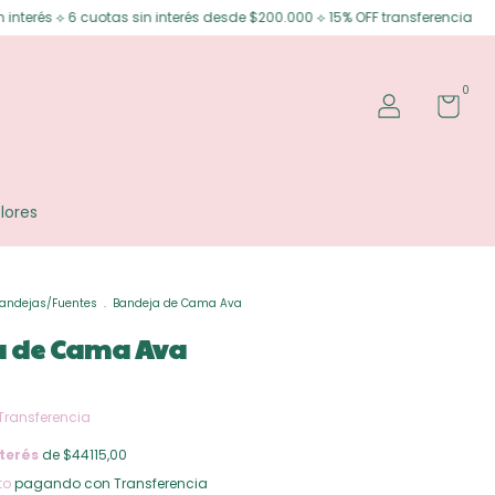
as sin interés desde $200.000 ⟡ 15% OFF transferencia
Envíos gratis en
0
lores
andejas/Fuentes
.
Bandeja de Cama Ava
 de Cama Ava
Transferencia
terés
de $44115,00
to
pagando con Transferencia