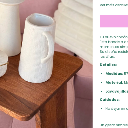
Ver más detalle
Tu nuevo rincón
Esta bandeja d
momentos simples
Su diseño resist
los días.
Detalles:
Medidas:
57
Material:
Ma
Lavavajillas
Cuidados:
No dejar en 
Un gesto simple