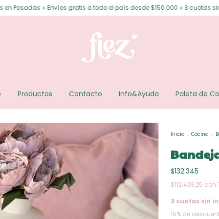
víos gratis a todo el país desde $150.000 ⟡ 3 cuotas sin interés ⟡ 6 cuot
o
Productos
Contacto
Info&Ayuda
Paleta de Co
Inicio
.
Cocina
.
B
Bandeja
$132.345
$112.493,25
con
3
cuotas sin in
15% de descuen