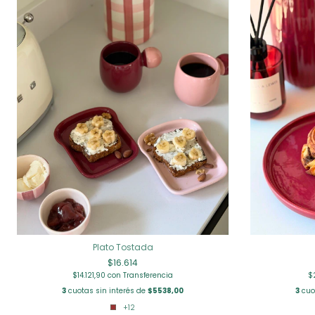
Plato Tostada
$16.614
$14.121,90
con
Transferencia
$
3
cuotas sin interés de
$5538,00
3
cuo
+12