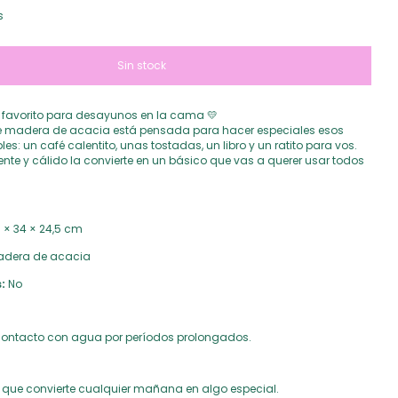
s
 favorito para desayunos en la cama 💛
e madera de acacia está pensada para hacer especiales esos
: un café calentito, unas tostadas, un libro y un ratito para vos.
ente y cálido la convierte en un básico que vas a querer usar todos
 × 34 × 24,5 cm
dera de acacia
:
No
contacto con agua por períodos prolongados.
 que convierte cualquier mañana en algo especial.