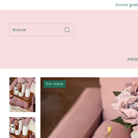
Envíos gratis en Posadas ⟡ En
Inici
Sin stock