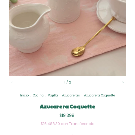
1
/
2
Inicio
.
Cocina
.
Vajilla
.
Azucareras
.
Azucarera Coquette
Azucarera Coquette
$19.398
$16.488,30
con
Transferencia