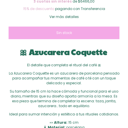
3
cuotas sin interés
de $6466,00
15% de descuento
pagando con Transferencia
Ver más detalles
🎀 Azucarera Coquette
El detalle que completa el ritual del café 🎀
La Azucarera Coquette es un azucarero de porcelana pensado
para acompañar tus momentos de café o té con un toque
delicado y especial.
Su tamaño de 15 cm la hace cómoda y funcional para el uso
diario, mientras que su diseño aporta armonía a la mesa. Es
esa pieza que termina de completar la escena: taza, jarrita,
azucarera… todo en equilibrio.
Ideal para sumar intención y estética a tus rituales cotidianos.
🍬
Altura:
15 cm
🧴
Material:
porcelana