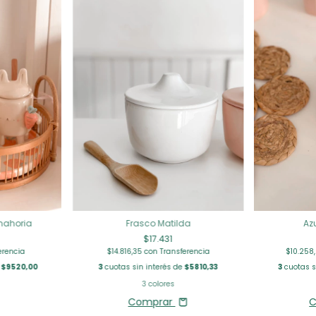
nahoria
Frasco Matilda
Az
$17.431
erencia
$14.816,35
con
Transferencia
$10.258
e
$9520,00
3
cuotas sin interés de
$5810,33
3
cuotas s
3 colores
Comprar
C