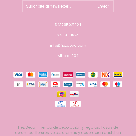
543765021824
3765021824
info@fiezdeco.com
Alberdi 894
Fiez Deco – Tienda de decoración y regalos. Tazas de
cerámica, floreros, velas, aromas y decoración pastel en