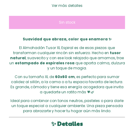
Ver más detalles
Suavidad que abraza, color que enamora ✨
El Almohadón Tusor XL Espiral es de esas piezas que
transforman cualquier rincón sin esfuerzo. Hecho en
tusor
natural
, suavecito y con ese look relajado que amamos, trae
un
estampado de espirales rosa
que aporta calma, dulzura
y un toque de magia.
Con su tamaño XL de
60x60 cm
, es perfecto para sumar
calidez al sillón, a la cama o a tu espacio favorito de lectura.
Es grande, cómodo y tiene esa energía acogedora que invita
a quedarte un ratito más 💗🌿
Ideal para combinar con tonos neutros, pasteles o para darle
un toque especial a cualquier ambiente. Una pieza pensada
para abrazarte y hacer tu hogar aún más lindo.
✨
Detalles