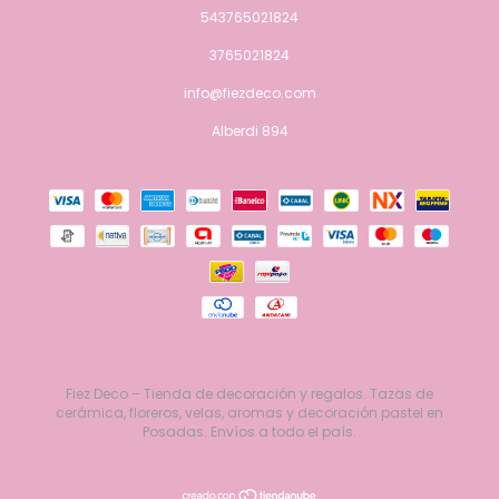
543765021824
3765021824
info@fiezdeco.com
Alberdi 894
Fiez Deco – Tienda de decoración y regalos. Tazas de
cerámica, floreros, velas, aromas y decoración pastel en
Posadas. Envíos a todo el país.