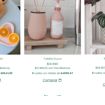
Tablita Euca
ón
$14.690
$38.487
$12.486,50
con
Transferencia
ferencia
3
cuotas s
3
cuotas sin interés de
$4896,67
e
$6541,00
C