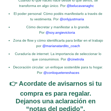
Cuando lo que hacés nace desde lo que sentís, se
transforma en algo único. Por
@belucavanaghc
El poder personal: Cómo podés manifestarlo a través de
tu vestimenta. Por
@onlyjustmaria
Cómo decretar y manifestar a lo grande.
Por
@soy.angievictoria
Zona de flow y cómo identificarla para brillar en el trabajo
por
@marianatardito_coach
Curaduría de internet: La importancia de seleccionar lo
que consumimos. Por
@cinetrola
Decoración circular: un enfoque sostenible para tu hogar.
Por
@conloqueteneshaces
👉 Acordate de avisarnos si tu
compra es para regalar.
Dejanos una aclaración en
“notas del pedido”.