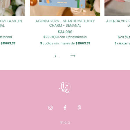
AGENDA 2026 - SHANTILOVE LUCKY
VE LA VIE EN
AGENDA 2026 
CHARM - SEMANAL
NAL
L
$34.990
$29.741,50
con
Transferencia
ferencia
$29.741
3
cuotas sin interés de
$11663,33
e
$11663,33
3
cuotas s
Inicio