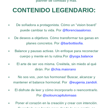
planner de comidas y más.
CONTENIDO LEGENDARIO:
De soñadora a protagonista. Cómo un “vision board”
puede cambiar tu vida. Por
@florenciaaalonso
.
De deseos a objetivos. Cómo transformar tus ganas en
planes concretos. Por
@barbottisofia
.
Balance y pausas activas. Un enfoque para reconectar
cuerpo y mente en tu rutina.Por
@yoga.balance
El arte de ser vos misma. Creétela, sin miedo al qué
dirán. Por
@chia.maiorano
No sos vos, ¡son tus hormonas! Buscar, alcanzar y
mantener el balance hormonal. Por
@eugenia.zandoli.
El disfrute de leer y cómo incorporarlo o reencontrarlo.
Por
@solouncapitulomaas
Poner el corazón en la creación y crear con intención.