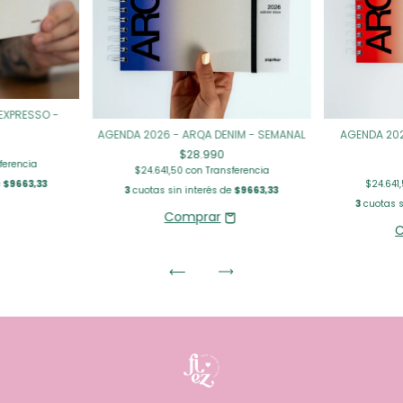
EXPRESSO -
AGENDA 2026 - ARQA DENIM - SEMANAL
AGENDA 202
$28.990
ferencia
$24.641,50
con
Transferencia
e
$9663,33
$24.641
3
cuotas sin interés de
$9663,33
3
cuotas s